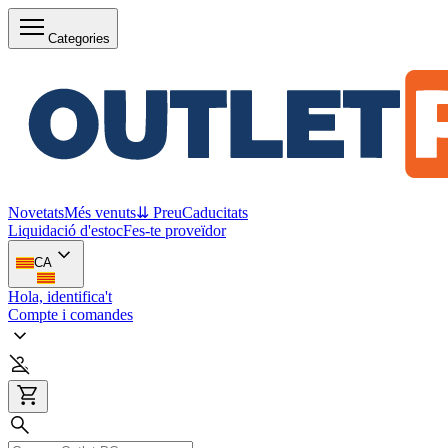
Categories
Novetats
Més venuts
⇊ Preu
Caducitats
Liquidació d'estoc
Fes-te proveïdor
CA
Hola, identifica't
Compte i comandes