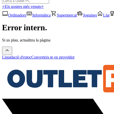
⭐Els nostres més venuts⭐
Ordinadors
Informàtica
Supermercat
Joguines
Llar
Error intern.
Si us plau, actualitza la pàgina
Liquidació d'estoc
Converteix-te en proveïdor