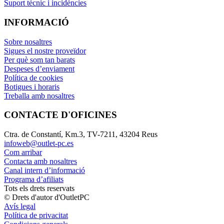
Suport tècnic i incidències
INFORMACIÓ
Sobre nosaltres
Sigues el nostre proveïdor
Per què som tan barats
Despeses d’enviament
Política de cookies
Botigues i horaris
Treballa amb nosaltres
CONTACTE D'OFICINES
Ctra. de Constantí, Km.3, TV-7211, 43204 Reus
infoweb@outlet-pc.es
Com arribar
Contacta amb nosaltres
Canal intern d’informació
Programa d’afiliats
Tots els drets reservats
© Drets d'autor d'OutletPC
Avís legal
Política de privacitat