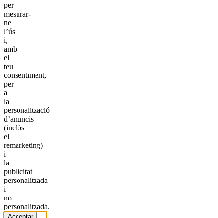
per
mesurar-
ne
l’ús
i,
amb
el
teu
consentiment,
per
a
la
personalització
d’anuncis
(inclòs
el
remarketing)
i
la
publicitat
personalitzada
i
no
personalitzada.
Acceptar