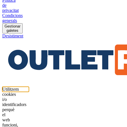
Política
de
privacitat
Condicions
generals
Gestionar
galetes
Desistiment
Utilitzem
cookies
i/o
identificadors
perquè
el
web
funcioni,