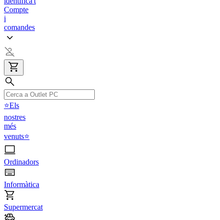
identifica't
Compte
i
comandes
⭐Els
nostres
més
venuts⭐
Ordinadors
Informàtica
Supermercat