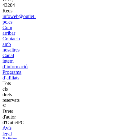
43204
Reus
infoweb@outlet-
pc.es
Com
arribar
Contacta
amb
nosaltres
Canal
intern
d’informació
Programa
d’afiliats
Tots
els
drets
reservats
©
Drets
d'autor
d'OutletPC
Avís
legal