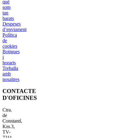
què
som
tan
barats
Despeses
d’enviament
Política
de
cookies
Botigues
i
horaris
Treballa
amb
nosaltres
CONTACTE
D'OFICINES
Ctra.
de
Constantí,
Km.3,
TV-
7211,