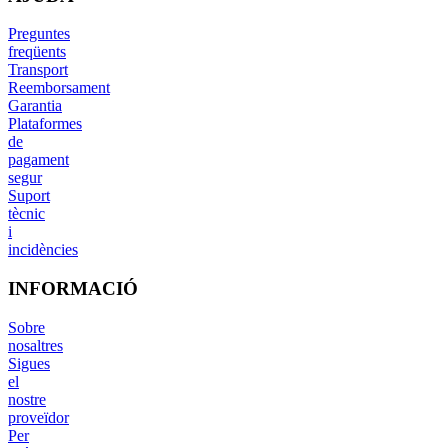
Preguntes
freqüents
Transport
Reemborsament
Garantia
Plataformes
de
pagament
segur
Suport
tècnic
i
incidències
INFORMACIÓ
Sobre
nosaltres
Sigues
el
nostre
proveïdor
Per