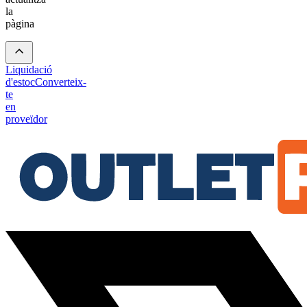
la
pàgina
Liquidació
d'estoc
Converteix-
te
en
proveïdor