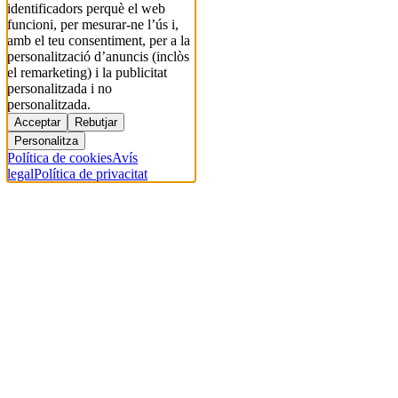
identificadors perquè el web
funcioni, per mesurar-ne l’ús i,
amb el teu consentiment, per a la
personalització d’anuncis (inclòs
el remarketing) i la publicitat
personalitzada i no
personalitzada.
Acceptar
Rebutjar
Personalitza
Política de cookies
Avís
legal
Política de privacitat