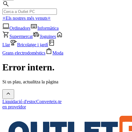
⭐Els nostres més venuts⭐
Ordinadors
Informàtica
Supermercat
Joguines
Llar
Bricolatge i jardí
Grans electrodomèstics
Moda
Error intern.
Si us plau, actualitza la pàgina
Liquidació d'estoc
Converteix-te
en proveïdor