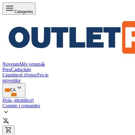
Categories
Novetats
Més venuts
⇊
Preu
Caducitats
Liquidació d'estoc
Fes-te
proveïdor
CA
Hola, identifica't
Compte i comandes