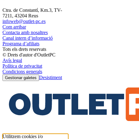
Ctra. de Constantí, Km.3, TV-
7211, 43204 Reus
infoweb@outlet-pc.es
Com arribar
Contacta amb nosaltres
Canal intern d’informació
Programa d’afiliats
Tots els drets reservats
© Drets d'autor d'OutletPC
Avís legal
Política de privacitat
Condicions generals
Desistiment
Gestionar galetes
Utilitzem cookies i/o