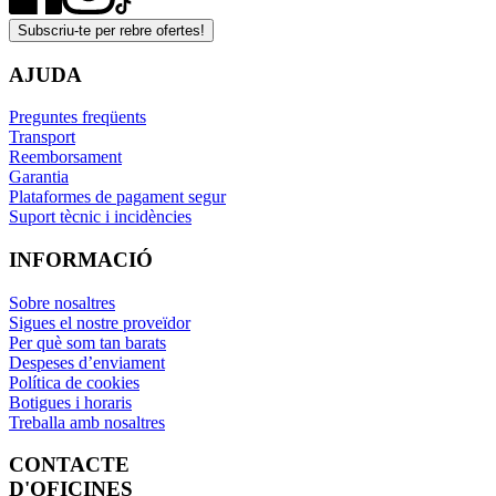
Subscriu-te per rebre ofertes!
AJUDA
Preguntes freqüents
Transport
Reemborsament
Garantia
Plataformes de pagament segur
Suport tècnic i incidències
INFORMACIÓ
Sobre nosaltres
Sigues el nostre proveïdor
Per què som tan barats
Despeses d’enviament
Política de cookies
Botigues i horaris
Treballa amb nosaltres
CONTACTE
D'OFICINES