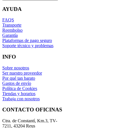
AYUDA
FAQS
Transporte
Reembolso
Garantía
Plataformas de pago seguro
Soporte técnico y problemas
INFO
Sobre nosotros
Ser nuestro proveedor
Por qué tan barato
Gastos de envío
Política de Cookies
Tiendas y horarios
Trabaja con nosotros
CONTACTO OFICINAS
Ctra. de Constantí, Km.3, TV-
7211, 43204 Reus