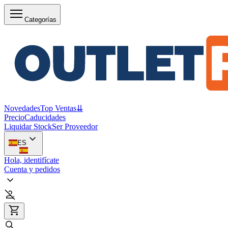
Categorías
Novedades
Top Ventas
⇊
Precio
Caducidades
Liquidar Stock
Ser Proveedor
ES
Hola, identifícate
Cuenta y pedidos