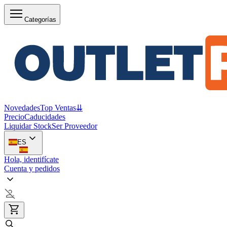
Categorías
Novedades
Top Ventas
⇊
Precio
Caducidades
Liquidar Stock
Ser Proveedor
ES
Hola, identifícate
Cuenta y pedidos