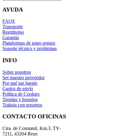
AYUDA
FAQS
Transporte
Reembolso
Garantía
Plataformas de pago seguro
Soporte técnico y problemas
INFO
Sobre nosotros
Ser nuestro proveedor
Por qué tan barato
Gastos de envío
Política de Cookies
Tiendas y horarios
Trabaja con nosotros
CONTACTO OFICINAS
Ctra. de Constantí, Km.3, TV-
7211, 43204 Reus