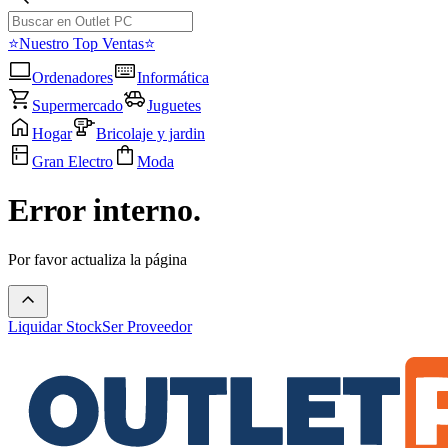
⭐Nuestro Top Ventas⭐
Ordenadores
Informática
Supermercado
Juguetes
Hogar
Bricolaje y jardin
Gran Electro
Moda
Error interno.
Por favor actualiza la página
Liquidar Stock
Ser Proveedor