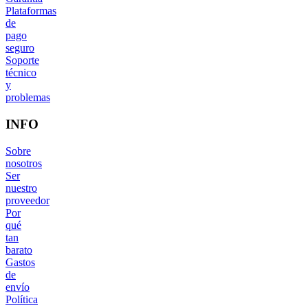
Plataformas
de
pago
seguro
Soporte
técnico
y
problemas
INFO
Sobre
nosotros
Ser
nuestro
proveedor
Por
qué
tan
barato
Gastos
de
envío
Política