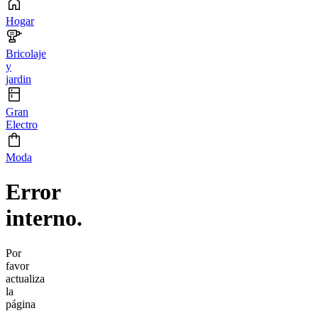
Hogar
Bricolaje
y
jardin
Gran
Electro
Moda
Error
interno.
Por
favor
actualiza
la
página