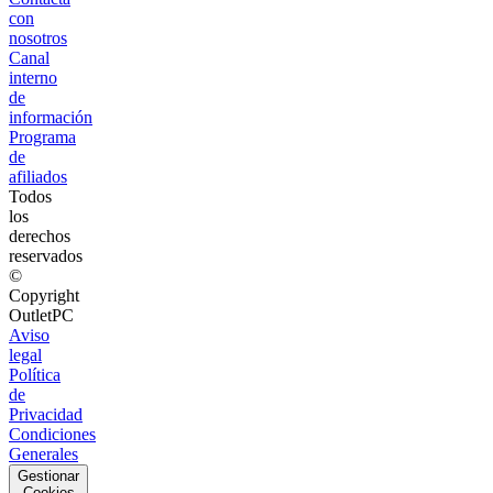
con
nosotros
Canal
interno
de
información
Programa
de
afiliados
Todos
los
derechos
reservados
©
Copyright
OutletPC
Aviso
legal
Política
de
Privacidad
Condiciones
Generales
Gestionar
Cookies