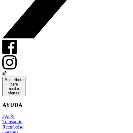
Suscríbete
para
recibir
ofertas!
AYUDA
FAQS
Transporte
Reembolso
Garantía