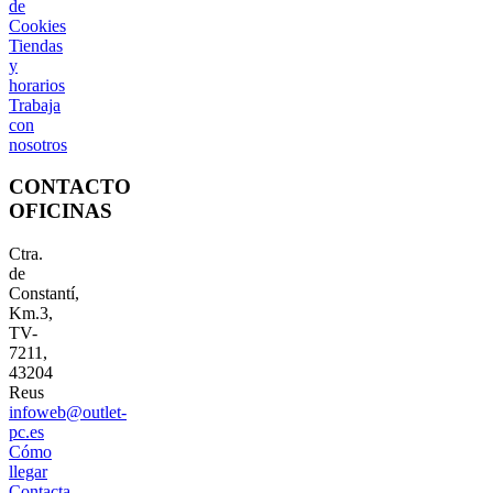
de
Cookies
Tiendas
y
horarios
Trabaja
con
nosotros
CONTACTO
OFICINAS
Ctra.
de
Constantí,
Km.3,
TV-
7211,
43204
Reus
infoweb@outlet-
pc.es
Cómo
llegar
Contacta