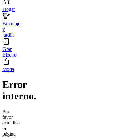
Hogar
Bricolaje
y
jardin
Gran
Electro
Moda
Error
interno.
Por
favor
actualiza
la
página