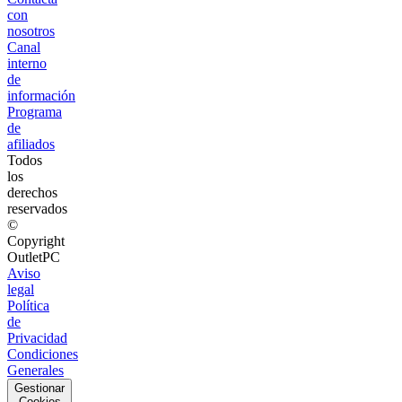
con
nosotros
Canal
interno
de
información
Programa
de
afiliados
Todos
los
derechos
reservados
©
Copyright
OutletPC
Aviso
legal
Política
de
Privacidad
Condiciones
Generales
Gestionar
Cookies