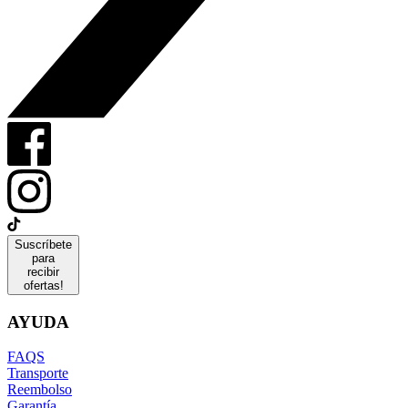
Suscríbete
para
recibir
ofertas!
AYUDA
FAQS
Transporte
Reembolso
Garantía