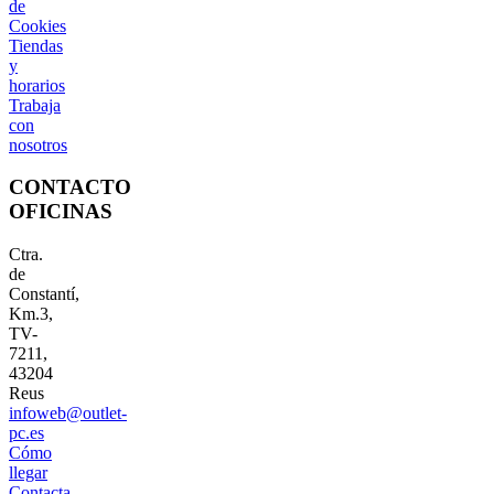
de
Cookies
Tiendas
y
horarios
Trabaja
con
nosotros
CONTACTO
OFICINAS
Ctra.
de
Constantí,
Km.3,
TV-
7211,
43204
Reus
infoweb@outlet-
pc.es
Cómo
llegar
Contacta