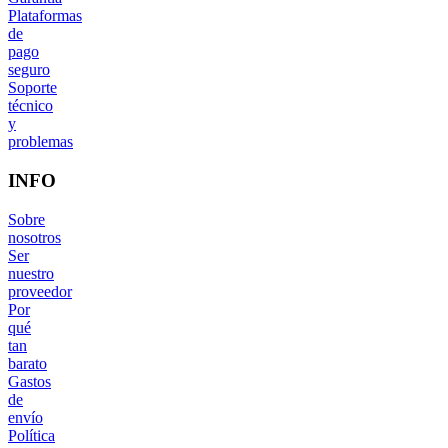
Plataformas
de
pago
seguro
Soporte
técnico
y
problemas
INFO
Sobre
nosotros
Ser
nuestro
proveedor
Por
qué
tan
barato
Gastos
de
envío
Política