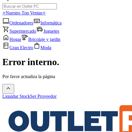
⭐Nuestro Top Ventas⭐
Ordenadores
Informática
Supermercado
Juguetes
Hogar
Bricolaje y jardin
Gran Electro
Moda
Error interno.
Por favor actualiza la página
Liquidar Stock
Ser Proveedor