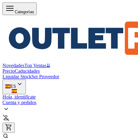
Categorías
Novedades
Top Ventas
⇊
Precio
Caducidades
Liquidar Stock
Ser Proveedor
ES
Hola, identifícate
Cuenta y pedidos