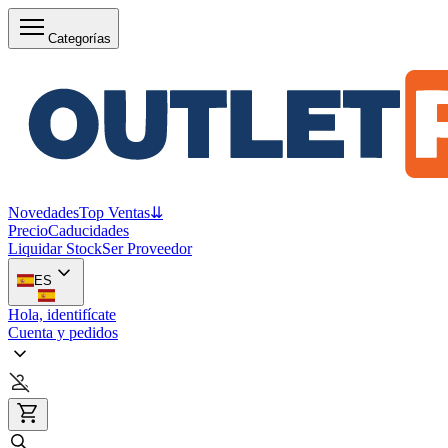
Categorías
Novedades
Top Ventas
⇊
Precio
Caducidades
Liquidar Stock
Ser Proveedor
ES
Hola, identifícate
Cuenta y pedidos