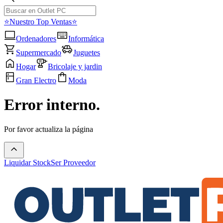
⭐Nuestro Top Ventas⭐
Ordenadores
Informática
Supermercado
Juguetes
Hogar
Bricolaje y jardin
Gran Electro
Moda
Error interno.
Por favor actualiza la página
Liquidar Stock
Ser Proveedor