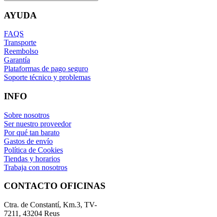
AYUDA
FAQS
Transporte
Reembolso
Garantía
Plataformas de pago seguro
Soporte técnico y problemas
INFO
Sobre nosotros
Ser nuestro proveedor
Por qué tan barato
Gastos de envío
Política de Cookies
Tiendas y horarios
Trabaja con nosotros
CONTACTO OFICINAS
Ctra. de Constantí, Km.3, TV-
7211, 43204 Reus