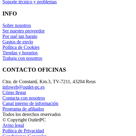
Soporte técnico y problemas
INFO
Sobre nosotros
Ser nuestro proveedor
Por qué tan barato
Gastos de envío
Política de Cookies
Tiendas y horarios
Trabaja con nosotros
CONTACTO OFICINAS
Ctra. de Constantí, Km.3, TV-7211, 43204 Reus
infoweb@outlet-pc.es
Cómo llegar
Contacta con nosotros
Canal interno de información
Programa de afiliados
Todos los derechos reservados
© Copyright OutletPC
Aviso legal
Política de Privacidad