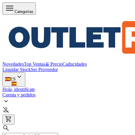
Categorías
Novedades
Top Ventas
⇊ Precio
Caducidades
Liquidar Stock
Ser Proveedor
ES
Hola, identifícate
Cuenta y pedidos