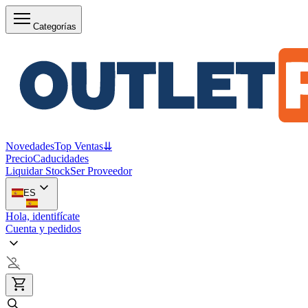
Categorías
Novedades
Top Ventas
⇊
Precio
Caducidades
Liquidar Stock
Ser Proveedor
ES
Hola, identifícate
Cuenta y pedidos