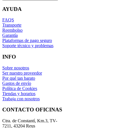
AYUDA
FAQS
Transporte
Reembolso
Garantía
Plataformas de pago seguro
Soporte técnico y problemas
INFO
Sobre nosotros
Ser nuestro proveedor
Por qué tan barato
Gastos de envío
Política de Cookies
Tiendas y horarios
Trabaja con nosotros
CONTACTO OFICINAS
Ctra. de Constantí, Km.3, TV-
7211, 43204 Reus