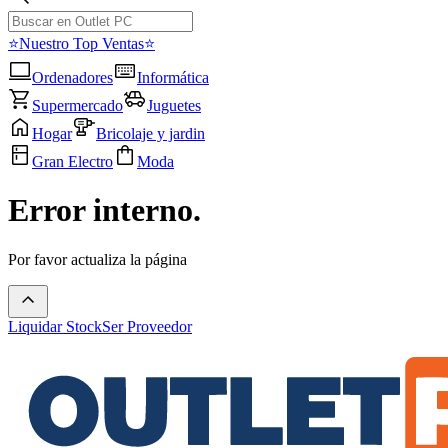
⭐Nuestro Top Ventas⭐
Ordenadores
Informática
Supermercado
Juguetes
Hogar
Bricolaje y jardin
Gran Electro
Moda
Error interno.
Por favor actualiza la página
Liquidar Stock
Ser Proveedor