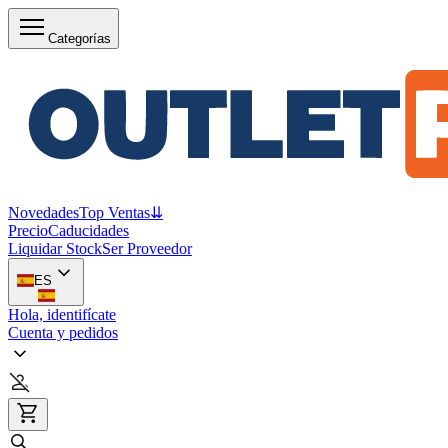
Categorías
Novedades
Top Ventas
⇊
Precio
Caducidades
Liquidar Stock
Ser Proveedor
ES
Hola, identifícate
Cuenta y pedidos