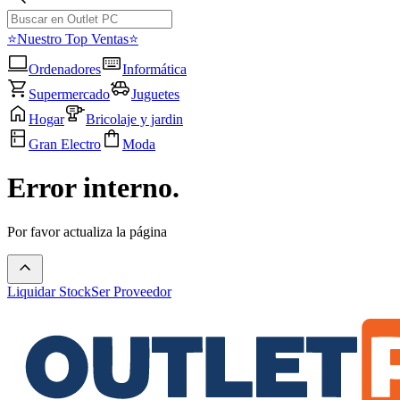
⭐Nuestro Top Ventas⭐
Ordenadores
Informática
Supermercado
Juguetes
Hogar
Bricolaje y jardin
Gran Electro
Moda
Error interno.
Por favor actualiza la página
Liquidar Stock
Ser Proveedor