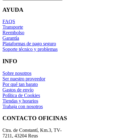
AYUDA
FAQS
Transporte
Reembolso
Garantía
Plataformas de pago seguro
Soporte técnico y problemas
INFO
Sobre nosotros
Ser nuestro proveedor
Por qué tan barato
Gastos de envío
Política de Cookies
Tiendas y horarios
Trabaja con nosotros
CONTACTO OFICINAS
Ctra. de Constantí, Km.3, TV-
7211, 43204 Reus