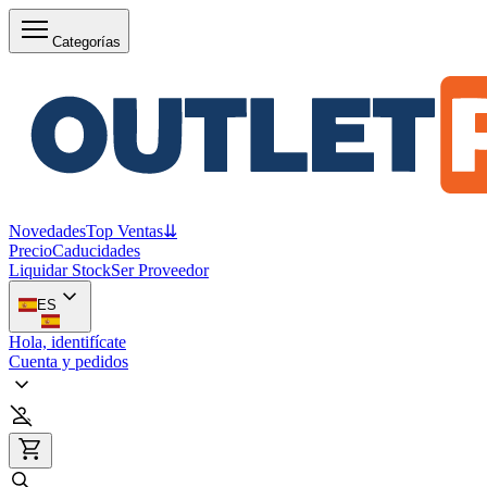
Categorías
Novedades
Top Ventas
⇊
Precio
Caducidades
Liquidar Stock
Ser Proveedor
ES
Hola, identifícate
Cuenta y pedidos