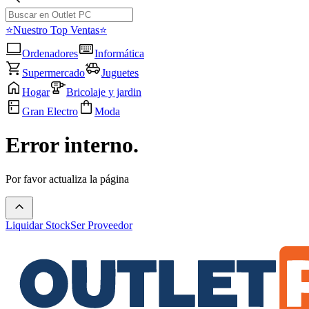
⭐Nuestro Top Ventas⭐
Ordenadores
Informática
Supermercado
Juguetes
Hogar
Bricolaje y jardin
Gran Electro
Moda
Error interno.
Por favor actualiza la página
Liquidar Stock
Ser Proveedor