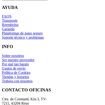
AYUDA
FAQS
Transporte
Reembolso
Garantía
Plataformas de pago seguro
Soporte técnico y problemas
INFO
Sobre nosotros
Ser nuestro proveedor
Por qué tan barato
Gastos de envío
Política de Cookies
Tiendas y horarios
Trabaja con nosotros
CONTACTO OFICINAS
Ctra. de Constantí, Km.3, TV-
7211, 43204 Reus