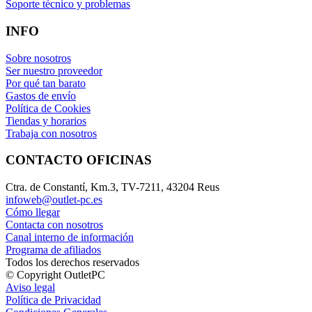
Soporte técnico y problemas
INFO
Sobre nosotros
Ser nuestro proveedor
Por qué tan barato
Gastos de envío
Política de Cookies
Tiendas y horarios
Trabaja con nosotros
CONTACTO OFICINAS
Ctra. de Constantí, Km.3, TV-7211, 43204 Reus
infoweb@outlet-pc.es
Cómo llegar
Contacta con nosotros
Canal interno de información
Programa de afiliados
Todos los derechos reservados
© Copyright OutletPC
Aviso legal
Política de Privacidad