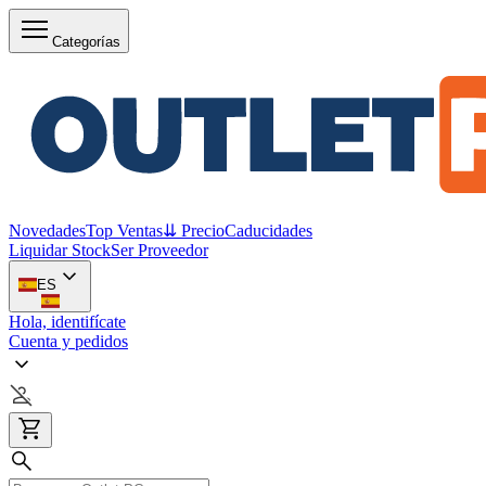
Categorías
Novedades
Top Ventas
⇊ Precio
Caducidades
Liquidar Stock
Ser Proveedor
ES
Hola, identifícate
Cuenta y pedidos