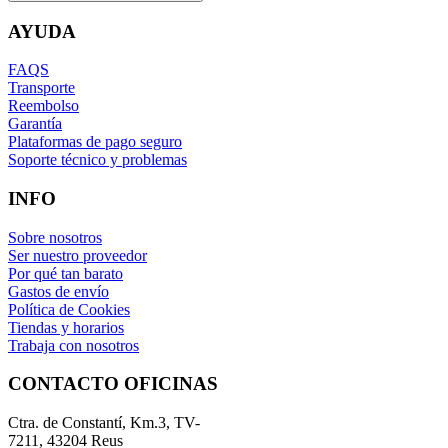
AYUDA
FAQS
Transporte
Reembolso
Garantía
Plataformas de pago seguro
Soporte técnico y problemas
INFO
Sobre nosotros
Ser nuestro proveedor
Por qué tan barato
Gastos de envío
Política de Cookies
Tiendas y horarios
Trabaja con nosotros
CONTACTO OFICINAS
Ctra. de Constantí, Km.3, TV-
7211, 43204 Reus