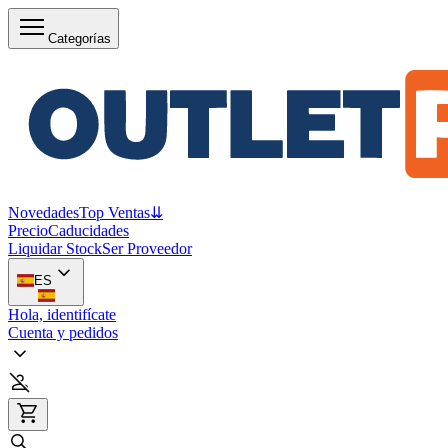
Categorías
Novedades
Top Ventas
⇊
Precio
Caducidades
Liquidar Stock
Ser Proveedor
ES
Hola, identifícate
Cuenta y pedidos