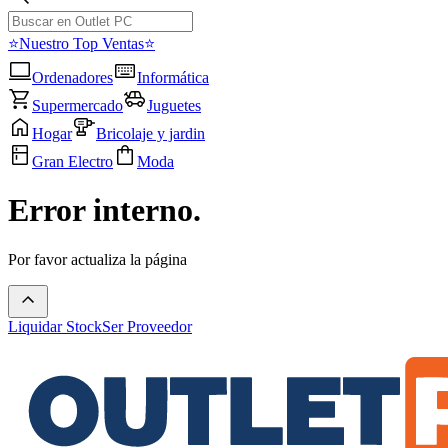
⭐Nuestro Top Ventas⭐
Ordenadores
Informática
Supermercado
Juguetes
Hogar
Bricolaje y jardin
Gran Electro
Moda
Error interno.
Por favor actualiza la página
Liquidar Stock
Ser Proveedor