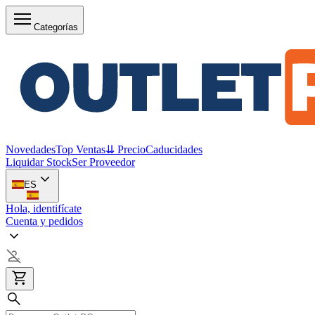
Categorías
Novedades
Top Ventas
⇊ Precio
Caducidades
Liquidar Stock
Ser Proveedor
ES
Hola, identifícate
Cuenta y pedidos