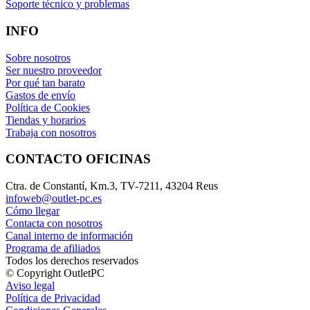
Soporte técnico y problemas
INFO
Sobre nosotros
Ser nuestro proveedor
Por qué tan barato
Gastos de envío
Política de Cookies
Tiendas y horarios
Trabaja con nosotros
CONTACTO OFICINAS
Ctra. de Constantí, Km.3, TV-7211, 43204 Reus
infoweb@outlet-pc.es
Cómo llegar
Contacta con nosotros
Canal interno de información
Programa de afiliados
Todos los derechos reservados
© Copyright OutletPC
Aviso legal
Política de Privacidad