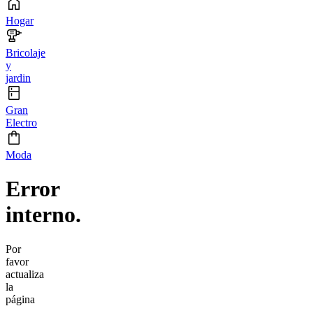
Hogar
Bricolaje
y
jardin
Gran
Electro
Moda
Error
interno.
Por
favor
actualiza
la
página