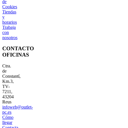
de
Cookies
Tiendas
y
horarios
Trabaja
con
nosotros
CONTACTO
OFICINAS
Ctra.
de
Constantí,
Km.3,
TV-
7211,
43204
Reus
infoweb@outlet-
pc.es
Cómo
llegar
Contacta