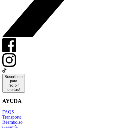
Suscríbete
para
recibir
ofertas!
AYUDA
FAQS
Transporte
Reembolso
Garantía