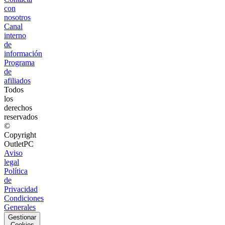
con
nosotros
Canal
interno
de
información
Programa
de
afiliados
Todos
los
derechos
reservados
©
Copyright
OutletPC
Aviso
legal
Política
de
Privacidad
Condiciones
Generales
Gestionar
Cookies