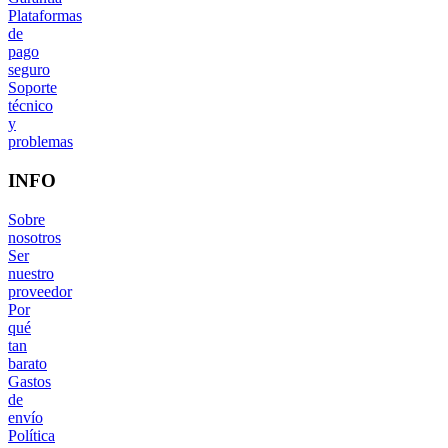
Plataformas
de
pago
seguro
Soporte
técnico
y
problemas
INFO
Sobre
nosotros
Ser
nuestro
proveedor
Por
qué
tan
barato
Gastos
de
envío
Política