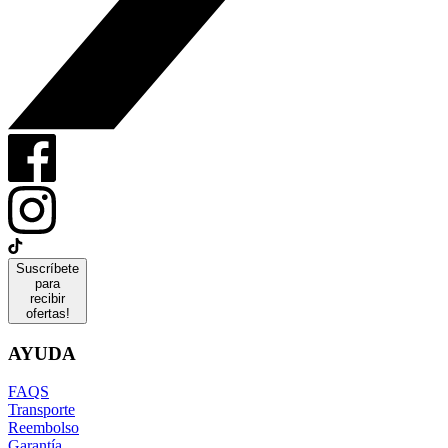
Suscríbete
para
recibir
ofertas!
AYUDA
FAQS
Transporte
Reembolso
Garantía