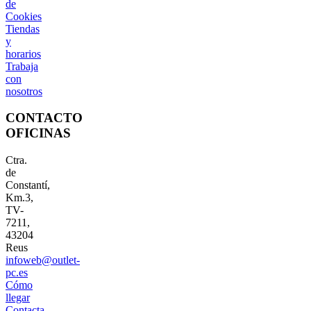
de
Cookies
Tiendas
y
horarios
Trabaja
con
nosotros
CONTACTO
OFICINAS
Ctra.
de
Constantí,
Km.3,
TV-
7211,
43204
Reus
infoweb@outlet-
pc.es
Cómo
llegar
Contacta