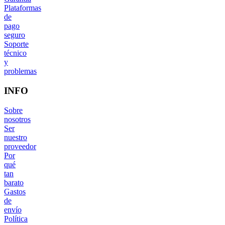
Plataformas
de
pago
seguro
Soporte
técnico
y
problemas
INFO
Sobre
nosotros
Ser
nuestro
proveedor
Por
qué
tan
barato
Gastos
de
envío
Política