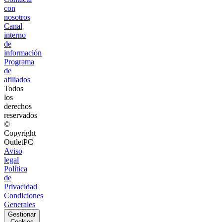
con
nosotros
Canal
interno
de
información
Programa
de
afiliados
Todos
los
derechos
reservados
©
Copyright
OutletPC
Aviso
legal
Política
de
Privacidad
Condiciones
Generales
Gestionar
Cookies