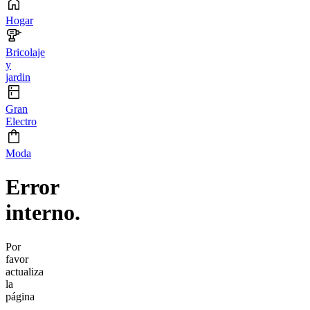
Hogar
Bricolaje
y
jardin
Gran
Electro
Moda
Error
interno.
Por
favor
actualiza
la
página