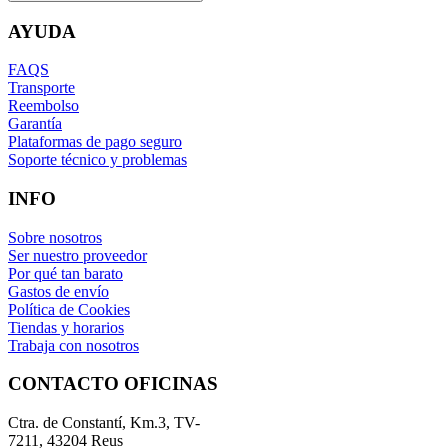
AYUDA
FAQS
Transporte
Reembolso
Garantía
Plataformas de pago seguro
Soporte técnico y problemas
INFO
Sobre nosotros
Ser nuestro proveedor
Por qué tan barato
Gastos de envío
Política de Cookies
Tiendas y horarios
Trabaja con nosotros
CONTACTO OFICINAS
Ctra. de Constantí, Km.3, TV-
7211, 43204 Reus