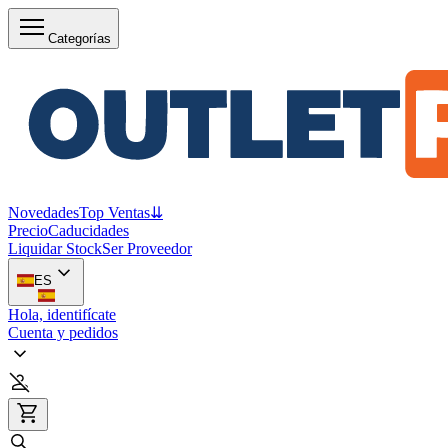
Categorías
Novedades
Top Ventas
⇊
Precio
Caducidades
Liquidar Stock
Ser Proveedor
ES
Hola, identifícate
Cuenta y pedidos