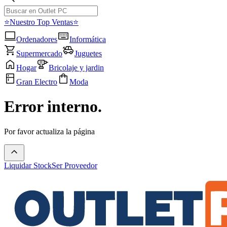
⭐Nuestro Top Ventas⭐
Ordenadores
Informática
Supermercado
Juguetes
Hogar
Bricolaje y jardin
Gran Electro
Moda
Error interno.
Por favor actualiza la página
Liquidar Stock
Ser Proveedor