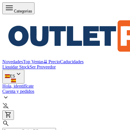
Categorías
Novedades
Top Ventas
⇊ Precio
Caducidades
Liquidar Stock
Ser Proveedor
ES
Hola, identifícate
Cuenta y pedidos