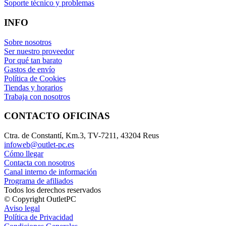
Soporte técnico y problemas
INFO
Sobre nosotros
Ser nuestro proveedor
Por qué tan barato
Gastos de envío
Política de Cookies
Tiendas y horarios
Trabaja con nosotros
CONTACTO OFICINAS
Ctra. de Constantí, Km.3, TV-7211, 43204 Reus
infoweb@outlet-pc.es
Cómo llegar
Contacta con nosotros
Canal interno de información
Programa de afiliados
Todos los derechos reservados
© Copyright OutletPC
Aviso legal
Política de Privacidad