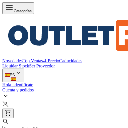
Categorías
Novedades
Top Ventas
⇊ Precio
Caducidades
Liquidar Stock
Ser Proveedor
ES
Hola, identifícate
Cuenta y pedidos