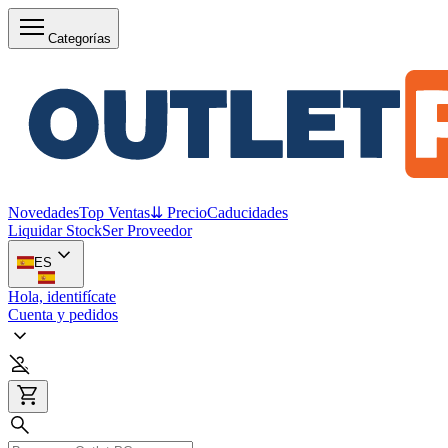
Categorías
Novedades
Top Ventas
⇊ Precio
Caducidades
Liquidar Stock
Ser Proveedor
ES
Hola, identifícate
Cuenta y pedidos