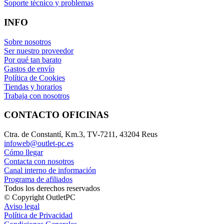
Soporte técnico y problemas
INFO
Sobre nosotros
Ser nuestro proveedor
Por qué tan barato
Gastos de envío
Política de Cookies
Tiendas y horarios
Trabaja con nosotros
CONTACTO OFICINAS
Ctra. de Constantí, Km.3, TV-7211, 43204 Reus
infoweb@outlet-pc.es
Cómo llegar
Contacta con nosotros
Canal interno de información
Programa de afiliados
Todos los derechos reservados
© Copyright OutletPC
Aviso legal
Política de Privacidad