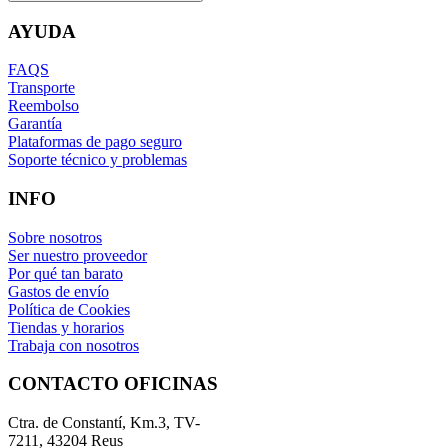
AYUDA
FAQS
Transporte
Reembolso
Garantía
Plataformas de pago seguro
Soporte técnico y problemas
INFO
Sobre nosotros
Ser nuestro proveedor
Por qué tan barato
Gastos de envío
Política de Cookies
Tiendas y horarios
Trabaja con nosotros
CONTACTO OFICINAS
Ctra. de Constantí, Km.3, TV-
7211, 43204 Reus