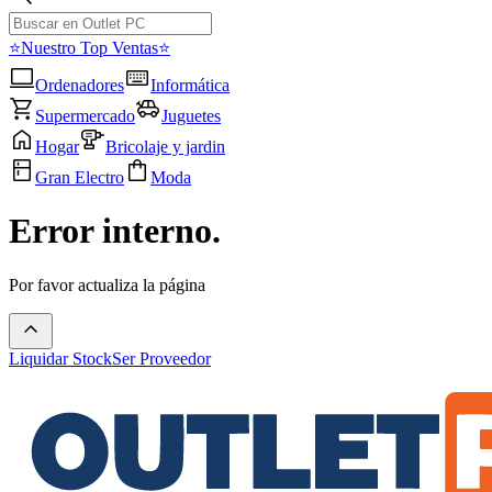
⭐Nuestro Top Ventas⭐
Ordenadores
Informática
Supermercado
Juguetes
Hogar
Bricolaje y jardin
Gran Electro
Moda
Error interno.
Por favor actualiza la página
Liquidar Stock
Ser Proveedor