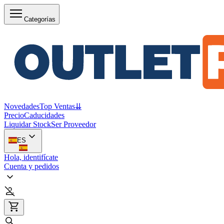
Categorías
Novedades
Top Ventas
⇊
Precio
Caducidades
Liquidar Stock
Ser Proveedor
ES
Hola, identifícate
Cuenta y pedidos