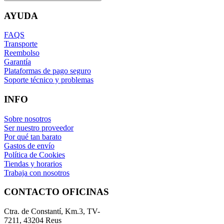
AYUDA
FAQS
Transporte
Reembolso
Garantía
Plataformas de pago seguro
Soporte técnico y problemas
INFO
Sobre nosotros
Ser nuestro proveedor
Por qué tan barato
Gastos de envío
Política de Cookies
Tiendas y horarios
Trabaja con nosotros
CONTACTO OFICINAS
Ctra. de Constantí, Km.3, TV-
7211, 43204 Reus