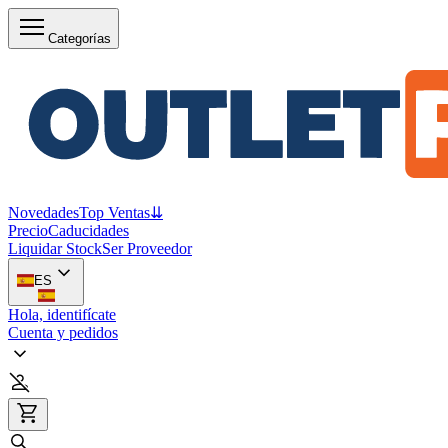
Categorías
Novedades
Top Ventas
⇊
Precio
Caducidades
Liquidar Stock
Ser Proveedor
ES
Hola, identifícate
Cuenta y pedidos