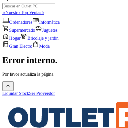
⭐Nuestro Top Ventas⭐
Ordenadores
Informática
Supermercado
Juguetes
Hogar
Bricolaje y jardin
Gran Electro
Moda
Error interno.
Por favor actualiza la página
Liquidar Stock
Ser Proveedor