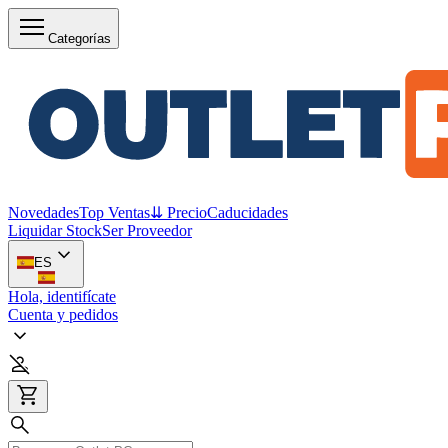
Categorías
Novedades
Top Ventas
⇊ Precio
Caducidades
Liquidar Stock
Ser Proveedor
ES
Hola, identifícate
Cuenta y pedidos