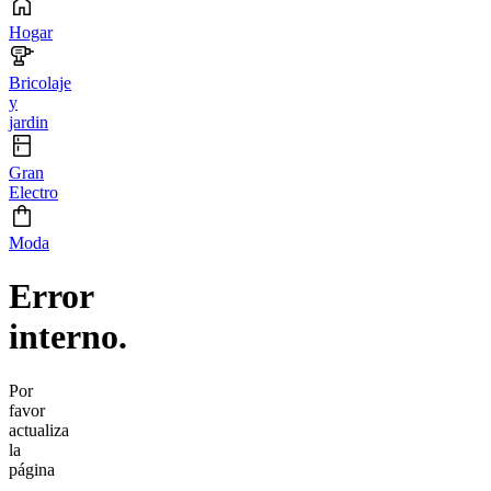
Hogar
Bricolaje
y
jardin
Gran
Electro
Moda
Error
interno.
Por
favor
actualiza
la
página