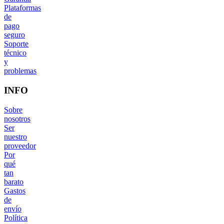
Plataformas
de
pago
seguro
Soporte
técnico
y
problemas
INFO
Sobre
nosotros
Ser
nuestro
proveedor
Por
qué
tan
barato
Gastos
de
envío
Política