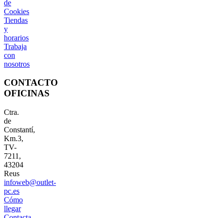
de
Cookies
Tiendas
y
horarios
Trabaja
con
nosotros
CONTACTO
OFICINAS
Ctra.
de
Constantí,
Km.3,
TV-
7211,
43204
Reus
infoweb@outlet-
pc.es
Cómo
llegar
Contacta