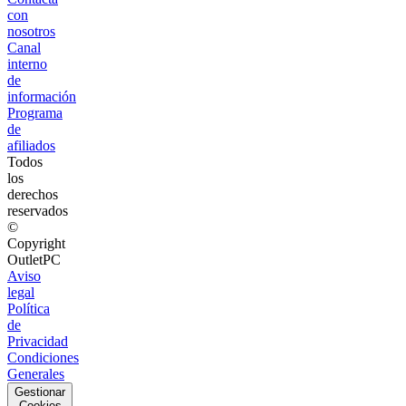
con
nosotros
Canal
interno
de
información
Programa
de
afiliados
Todos
los
derechos
reservados
©
Copyright
OutletPC
Aviso
legal
Política
de
Privacidad
Condiciones
Generales
Gestionar
Cookies