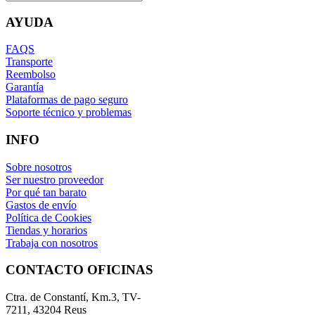
AYUDA
FAQS
Transporte
Reembolso
Garantía
Plataformas de pago seguro
Soporte técnico y problemas
INFO
Sobre nosotros
Ser nuestro proveedor
Por qué tan barato
Gastos de envío
Política de Cookies
Tiendas y horarios
Trabaja con nosotros
CONTACTO OFICINAS
Ctra. de Constantí, Km.3, TV-
7211, 43204 Reus