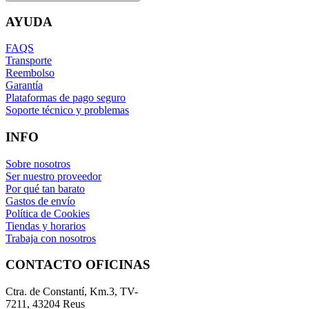
AYUDA
FAQS
Transporte
Reembolso
Garantía
Plataformas de pago seguro
Soporte técnico y problemas
INFO
Sobre nosotros
Ser nuestro proveedor
Por qué tan barato
Gastos de envío
Política de Cookies
Tiendas y horarios
Trabaja con nosotros
CONTACTO OFICINAS
Ctra. de Constantí, Km.3, TV-
7211, 43204 Reus