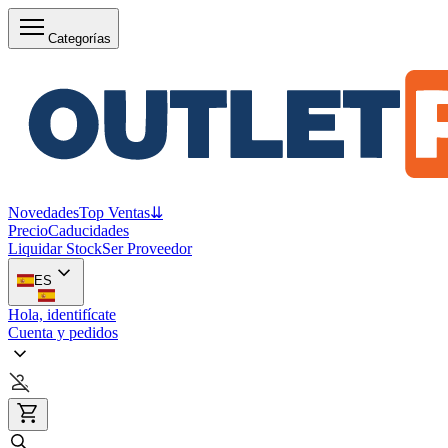
Categorías
Novedades
Top Ventas
⇊
Precio
Caducidades
Liquidar Stock
Ser Proveedor
ES
Hola, identifícate
Cuenta y pedidos