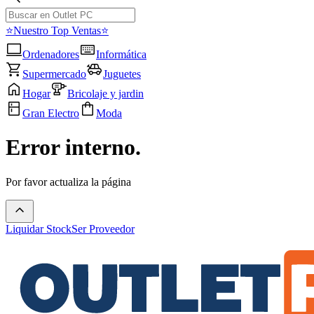
⭐Nuestro Top Ventas⭐
Ordenadores
Informática
Supermercado
Juguetes
Hogar
Bricolaje y jardin
Gran Electro
Moda
Error interno.
Por favor actualiza la página
Liquidar Stock
Ser Proveedor