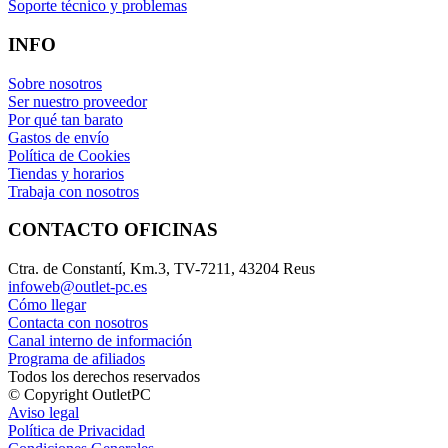
Soporte técnico y problemas
INFO
Sobre nosotros
Ser nuestro proveedor
Por qué tan barato
Gastos de envío
Política de Cookies
Tiendas y horarios
Trabaja con nosotros
CONTACTO OFICINAS
Ctra. de Constantí, Km.3, TV-7211, 43204 Reus
infoweb@outlet-pc.es
Cómo llegar
Contacta con nosotros
Canal interno de información
Programa de afiliados
Todos los derechos reservados
© Copyright OutletPC
Aviso legal
Política de Privacidad