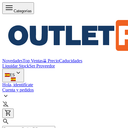
Categorías
Novedades
Top Ventas
⇊ Precio
Caducidades
Liquidar Stock
Ser Proveedor
ES
Hola, identifícate
Cuenta y pedidos