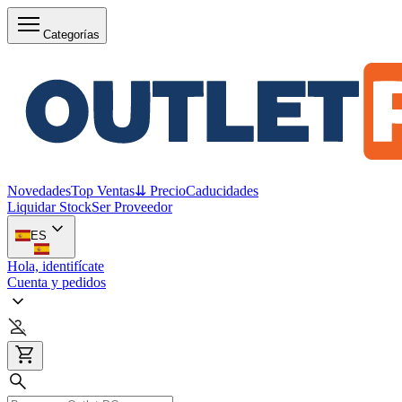
Categorías
Novedades
Top Ventas
⇊ Precio
Caducidades
Liquidar Stock
Ser Proveedor
ES
Hola, identifícate
Cuenta y pedidos