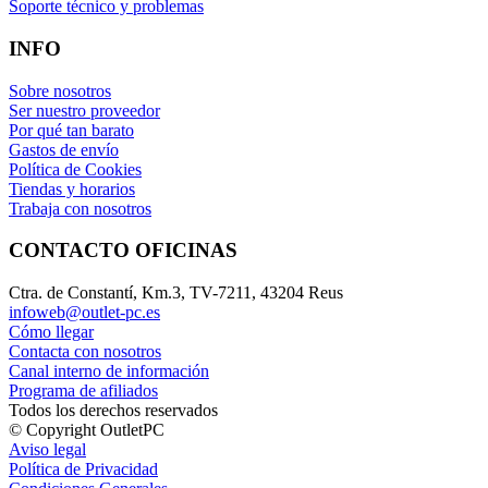
Soporte técnico y problemas
INFO
Sobre nosotros
Ser nuestro proveedor
Por qué tan barato
Gastos de envío
Política de Cookies
Tiendas y horarios
Trabaja con nosotros
CONTACTO OFICINAS
Ctra. de Constantí, Km.3, TV-7211, 43204 Reus
infoweb@outlet-pc.es
Cómo llegar
Contacta con nosotros
Canal interno de información
Programa de afiliados
Todos los derechos reservados
© Copyright OutletPC
Aviso legal
Política de Privacidad