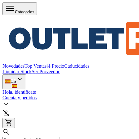
Categorías
Novedades
Top Ventas
⇊ Precio
Caducidades
Liquidar Stock
Ser Proveedor
ES
Hola, identifícate
Cuenta y pedidos