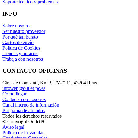
Soporte técnico y problemas
INFO
Sobre nosotros
Ser nuestro proveedor
Por qué tan barato
Gastos de envío
Política de Cookies
Tiendas y horarios
Trabaja con nosotros
CONTACTO OFICINAS
Ctra. de Constantí, Km.3, TV-7211, 43204 Reus
infoweb@outlet-pc.es
Cómo llegar
Contacta con nosotros
Canal interno de información
Programa de afiliados
Todos los derechos reservados
© Copyright OutletPC
Aviso legal
Política de Privacidad