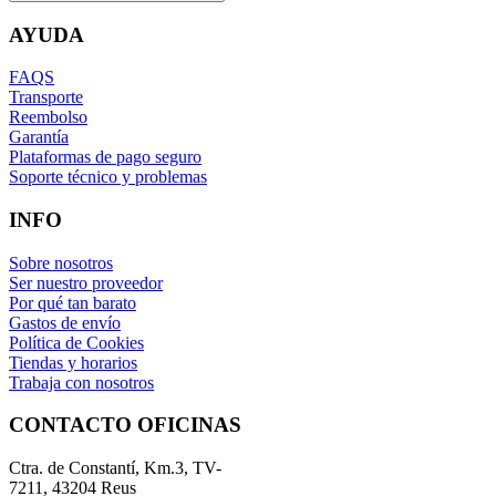
AYUDA
FAQS
Transporte
Reembolso
Garantía
Plataformas de pago seguro
Soporte técnico y problemas
INFO
Sobre nosotros
Ser nuestro proveedor
Por qué tan barato
Gastos de envío
Política de Cookies
Tiendas y horarios
Trabaja con nosotros
CONTACTO OFICINAS
Ctra. de Constantí, Km.3, TV-
7211, 43204 Reus