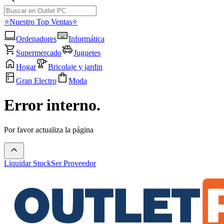
⭐Nuestro Top Ventas⭐
Ordenadores
Informática
Supermercado
Juguetes
Hogar
Bricolaje y jardin
Gran Electro
Moda
Error interno.
Por favor actualiza la página
Liquidar Stock
Ser Proveedor