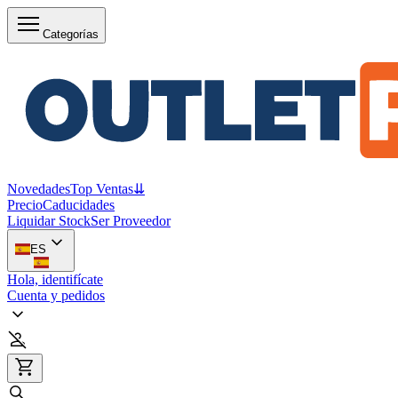
Categorías
Novedades
Top Ventas
⇊
Precio
Caducidades
Liquidar Stock
Ser Proveedor
ES
Hola, identifícate
Cuenta y pedidos