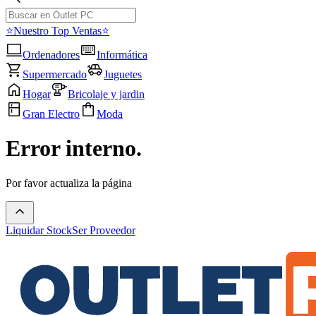
⭐Nuestro Top Ventas⭐
Ordenadores
Informática
Supermercado
Juguetes
Hogar
Bricolaje y jardin
Gran Electro
Moda
Error interno.
Por favor actualiza la página
Liquidar Stock
Ser Proveedor