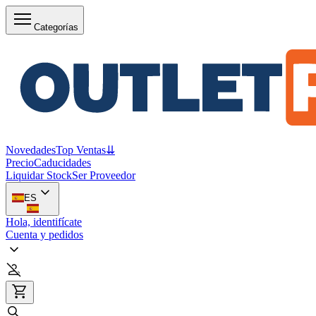
Categorías
Novedades
Top Ventas
⇊
Precio
Caducidades
Liquidar Stock
Ser Proveedor
ES
Hola, identifícate
Cuenta y pedidos