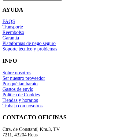
AYUDA
FAQS
Transporte
Reembolso
Garantía
Plataformas de pago seguro
Soporte técnico y problemas
INFO
Sobre nosotros
Ser nuestro proveedor
Por qué tan barato
Gastos de envío
Política de Cookies
Tiendas y horarios
Trabaja con nosotros
CONTACTO OFICINAS
Ctra. de Constantí, Km.3, TV-
7211, 43204 Reus