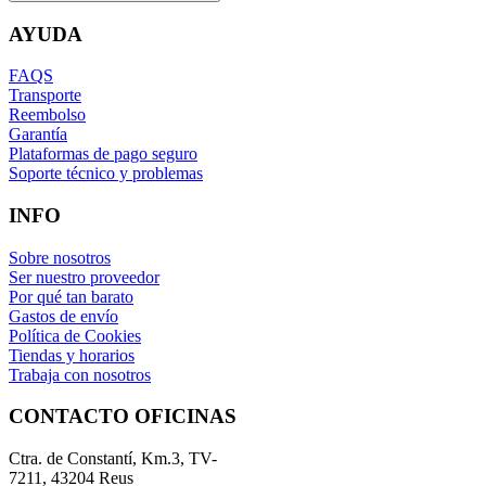
AYUDA
FAQS
Transporte
Reembolso
Garantía
Plataformas de pago seguro
Soporte técnico y problemas
INFO
Sobre nosotros
Ser nuestro proveedor
Por qué tan barato
Gastos de envío
Política de Cookies
Tiendas y horarios
Trabaja con nosotros
CONTACTO OFICINAS
Ctra. de Constantí, Km.3, TV-
7211, 43204 Reus