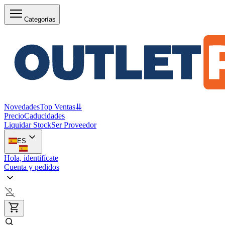
Categorías
Novedades
Top Ventas
⇊
Precio
Caducidades
Liquidar Stock
Ser Proveedor
ES
Hola, identifícate
Cuenta y pedidos