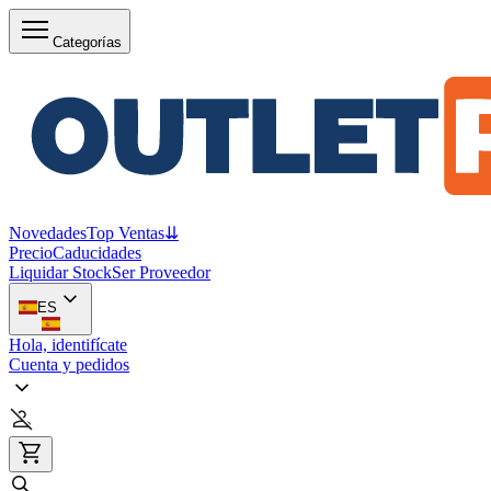
Categorías
Novedades
Top Ventas
⇊
Precio
Caducidades
Liquidar Stock
Ser Proveedor
ES
Hola, identifícate
Cuenta y pedidos