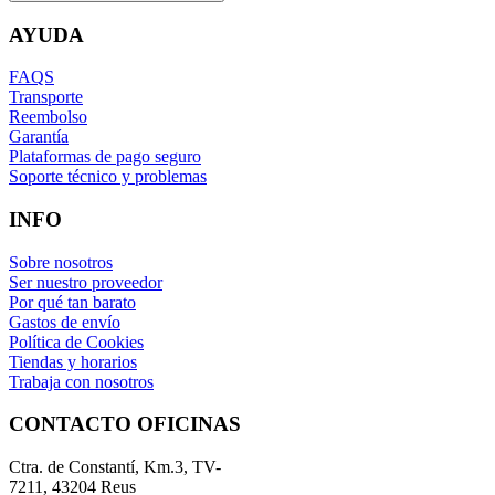
AYUDA
FAQS
Transporte
Reembolso
Garantía
Plataformas de pago seguro
Soporte técnico y problemas
INFO
Sobre nosotros
Ser nuestro proveedor
Por qué tan barato
Gastos de envío
Política de Cookies
Tiendas y horarios
Trabaja con nosotros
CONTACTO OFICINAS
Ctra. de Constantí, Km.3, TV-
7211, 43204 Reus