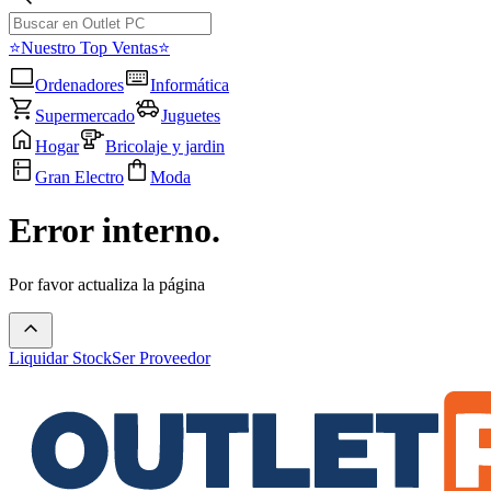
⭐Nuestro Top Ventas⭐
Ordenadores
Informática
Supermercado
Juguetes
Hogar
Bricolaje y jardin
Gran Electro
Moda
Error interno.
Por favor actualiza la página
Liquidar Stock
Ser Proveedor