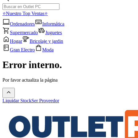
⭐Nuestro Top Ventas⭐
Ordenadores
Informática
Supermercado
Juguetes
Hogar
Bricolaje y jardin
Gran Electro
Moda
Error interno.
Por favor actualiza la página
Liquidar Stock
Ser Proveedor