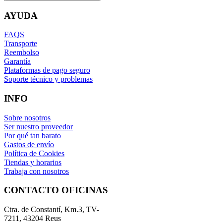
AYUDA
FAQS
Transporte
Reembolso
Garantía
Plataformas de pago seguro
Soporte técnico y problemas
INFO
Sobre nosotros
Ser nuestro proveedor
Por qué tan barato
Gastos de envío
Política de Cookies
Tiendas y horarios
Trabaja con nosotros
CONTACTO OFICINAS
Ctra. de Constantí, Km.3, TV-
7211, 43204 Reus