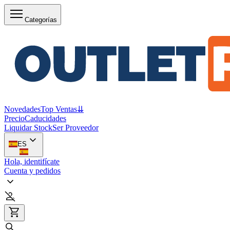
Categorías
Novedades
Top Ventas
⇊
Precio
Caducidades
Liquidar Stock
Ser Proveedor
ES
Hola, identifícate
Cuenta y pedidos