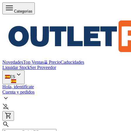
Categorías
Novedades
Top Ventas
⇊ Precio
Caducidades
Liquidar Stock
Ser Proveedor
ES
Hola, identifícate
Cuenta y pedidos