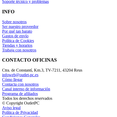
Soporte técnico y problemas
INFO
Sobre nosotros
Ser nuestro proveedor
Por qué tan barato
Gastos de envío
Política de Cookies
Tiendas y horarios
Trabaja con nosotros
CONTACTO OFICINAS
Ctra. de Constantí, Km.3, TV-7211, 43204 Reus
infoweb@outlet-pc.es
Cómo llegar
Contacta con nosotros
Canal interno de información
Programa de afiliados
Todos los derechos reservados
© Copyright OutletPC
Aviso legal
Política de Privacidad