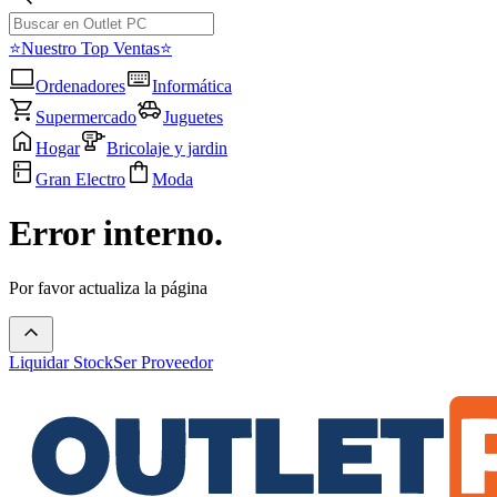
⭐Nuestro Top Ventas⭐
Ordenadores
Informática
Supermercado
Juguetes
Hogar
Bricolaje y jardin
Gran Electro
Moda
Error interno.
Por favor actualiza la página
Liquidar Stock
Ser Proveedor