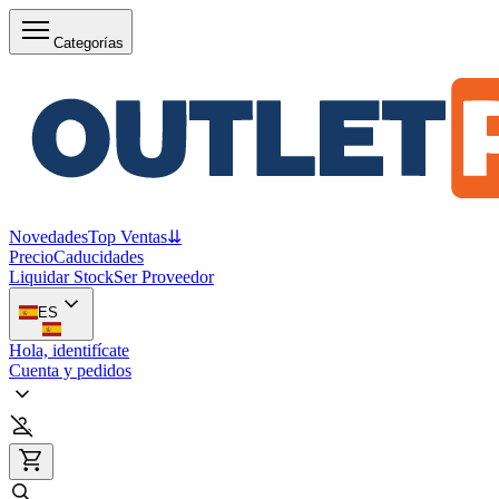
Categorías
Novedades
Top Ventas
⇊
Precio
Caducidades
Liquidar Stock
Ser Proveedor
ES
Hola, identifícate
Cuenta y pedidos