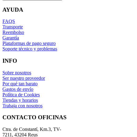
AYUDA
FAQS
Transporte
Reembolso
Garantía
Plataformas de pago seguro
Soporte técnico y problemas
INFO
Sobre nosotros
Ser nuestro proveedor
Por qué tan barato
Gastos de envío
Política de Cookies
Tiendas y horarios
Trabaja con nosotros
CONTACTO OFICINAS
Ctra. de Constantí, Km.3, TV-
7211, 43204 Reus