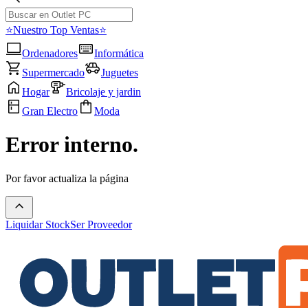
⭐Nuestro Top Ventas⭐
Ordenadores
Informática
Supermercado
Juguetes
Hogar
Bricolaje y jardin
Gran Electro
Moda
Error interno.
Por favor actualiza la página
Liquidar Stock
Ser Proveedor