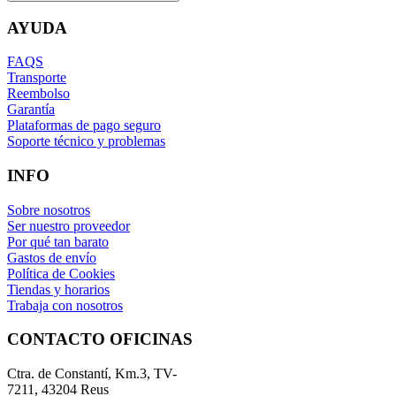
AYUDA
FAQS
Transporte
Reembolso
Garantía
Plataformas de pago seguro
Soporte técnico y problemas
INFO
Sobre nosotros
Ser nuestro proveedor
Por qué tan barato
Gastos de envío
Política de Cookies
Tiendas y horarios
Trabaja con nosotros
CONTACTO OFICINAS
Ctra. de Constantí, Km.3, TV-
7211, 43204 Reus