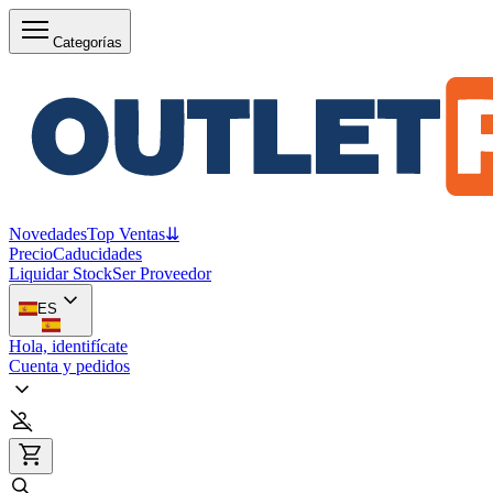
Categorías
Novedades
Top Ventas
⇊
Precio
Caducidades
Liquidar Stock
Ser Proveedor
ES
Hola, identifícate
Cuenta y pedidos