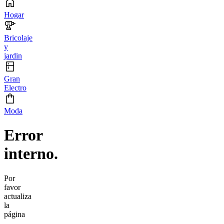
Hogar
Bricolaje
y
jardin
Gran
Electro
Moda
Error
interno.
Por
favor
actualiza
la
página