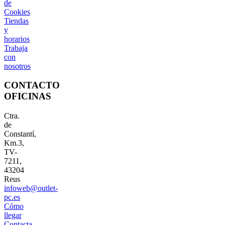
de
Cookies
Tiendas
y
horarios
Trabaja
con
nosotros
CONTACTO
OFICINAS
Ctra.
de
Constantí,
Km.3,
TV-
7211,
43204
Reus
infoweb@outlet-
pc.es
Cómo
llegar
Contacta