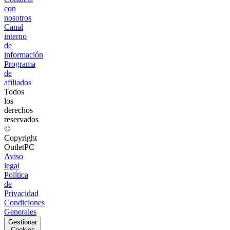
con
nosotros
Canal
interno
de
información
Programa
de
afiliados
Todos
los
derechos
reservados
©
Copyright
OutletPC
Aviso
legal
Política
de
Privacidad
Condiciones
Generales
Gestionar
Cookies