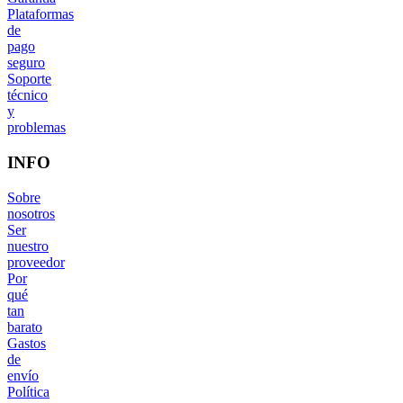
Plataformas
de
pago
seguro
Soporte
técnico
y
problemas
INFO
Sobre
nosotros
Ser
nuestro
proveedor
Por
qué
tan
barato
Gastos
de
envío
Política