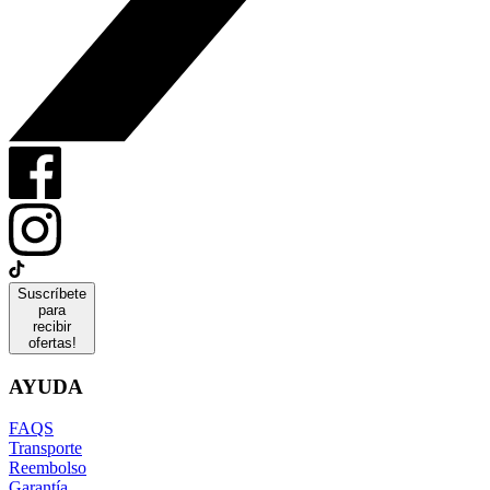
Suscríbete
para
recibir
ofertas!
AYUDA
FAQS
Transporte
Reembolso
Garantía