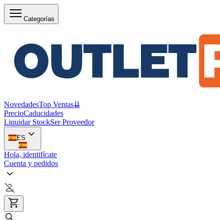
Categorías
Novedades
Top Ventas
⇊
Precio
Caducidades
Liquidar Stock
Ser Proveedor
ES
Hola, identifícate
Cuenta y pedidos