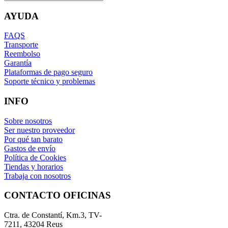
AYUDA
FAQS
Transporte
Reembolso
Garantía
Plataformas de pago seguro
Soporte técnico y problemas
INFO
Sobre nosotros
Ser nuestro proveedor
Por qué tan barato
Gastos de envío
Política de Cookies
Tiendas y horarios
Trabaja con nosotros
CONTACTO OFICINAS
Ctra. de Constantí, Km.3, TV-
7211, 43204 Reus