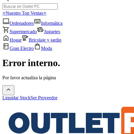
⭐Nuestro Top Ventas⭐
Ordenadores
Informática
Supermercado
Juguetes
Hogar
Bricolaje y jardin
Gran Electro
Moda
Error interno.
Por favor actualiza la página
Liquidar Stock
Ser Proveedor