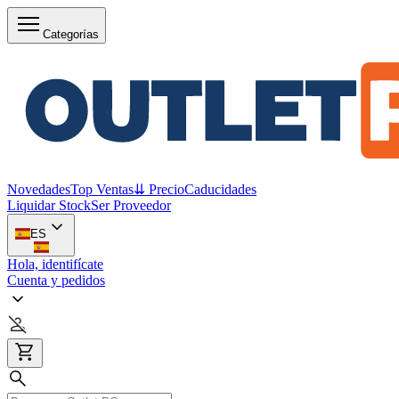
Categorías
Novedades
Top Ventas
⇊ Precio
Caducidades
Liquidar Stock
Ser Proveedor
ES
Hola, identifícate
Cuenta y pedidos