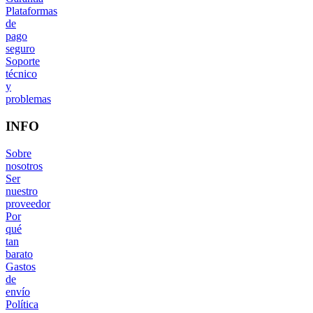
Plataformas
de
pago
seguro
Soporte
técnico
y
problemas
INFO
Sobre
nosotros
Ser
nuestro
proveedor
Por
qué
tan
barato
Gastos
de
envío
Política