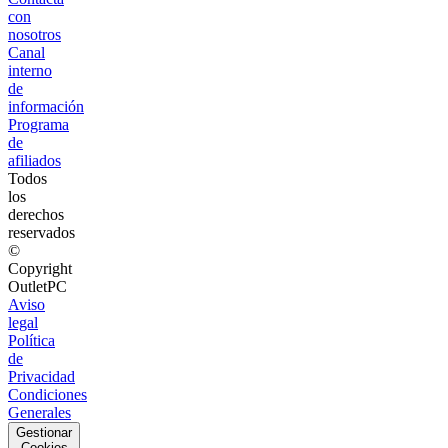
con
nosotros
Canal
interno
de
información
Programa
de
afiliados
Todos
los
derechos
reservados
©
Copyright
OutletPC
Aviso
legal
Política
de
Privacidad
Condiciones
Generales
Gestionar
Cookies