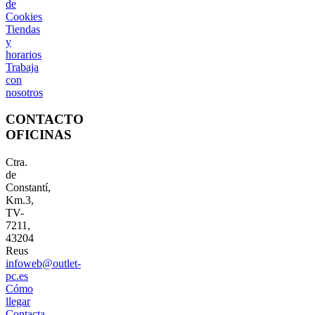
de
Cookies
Tiendas
y
horarios
Trabaja
con
nosotros
CONTACTO
OFICINAS
Ctra.
de
Constantí,
Km.3,
TV-
7211,
43204
Reus
infoweb@outlet-
pc.es
Cómo
llegar
Contacta