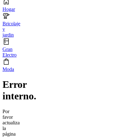
Hogar
Bricolaje
y
jardin
Gran
Electro
Moda
Error
interno.
Por
favor
actualiza
la
página