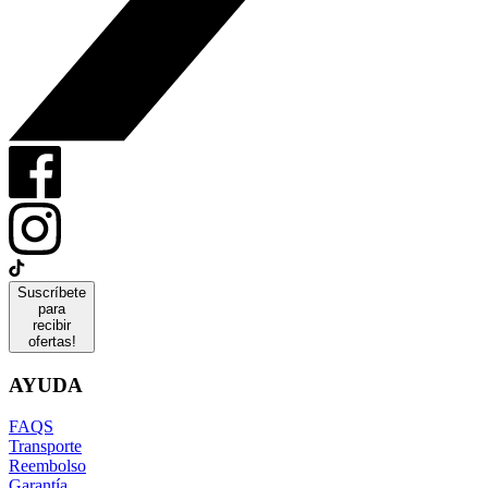
Suscríbete
para
recibir
ofertas!
AYUDA
FAQS
Transporte
Reembolso
Garantía