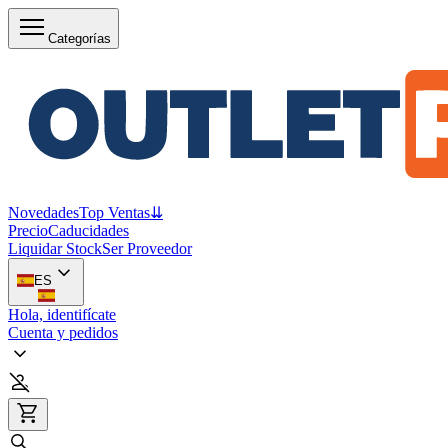
Categorías
Novedades
Top Ventas
⇊
Precio
Caducidades
Liquidar Stock
Ser Proveedor
ES
Hola, identifícate
Cuenta y pedidos