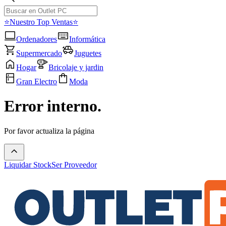
⭐Nuestro Top Ventas⭐
Ordenadores
Informática
Supermercado
Juguetes
Hogar
Bricolaje y jardin
Gran Electro
Moda
Error interno.
Por favor actualiza la página
Liquidar Stock
Ser Proveedor