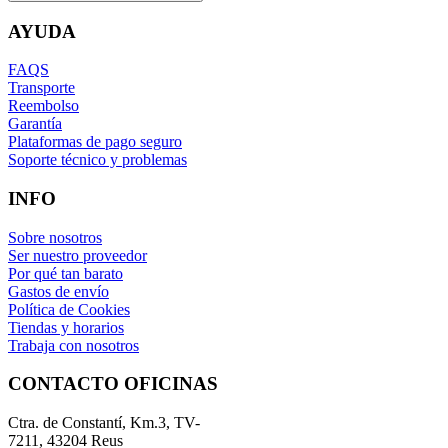
AYUDA
FAQS
Transporte
Reembolso
Garantía
Plataformas de pago seguro
Soporte técnico y problemas
INFO
Sobre nosotros
Ser nuestro proveedor
Por qué tan barato
Gastos de envío
Política de Cookies
Tiendas y horarios
Trabaja con nosotros
CONTACTO OFICINAS
Ctra. de Constantí, Km.3, TV-
7211, 43204 Reus