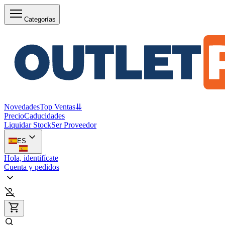
Categorías
Novedades
Top Ventas
⇊
Precio
Caducidades
Liquidar Stock
Ser Proveedor
ES
Hola, identifícate
Cuenta y pedidos