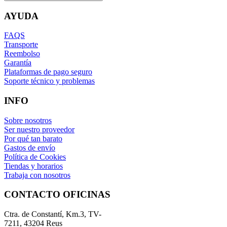
AYUDA
FAQS
Transporte
Reembolso
Garantía
Plataformas de pago seguro
Soporte técnico y problemas
INFO
Sobre nosotros
Ser nuestro proveedor
Por qué tan barato
Gastos de envío
Política de Cookies
Tiendas y horarios
Trabaja con nosotros
CONTACTO OFICINAS
Ctra. de Constantí, Km.3, TV-
7211, 43204 Reus