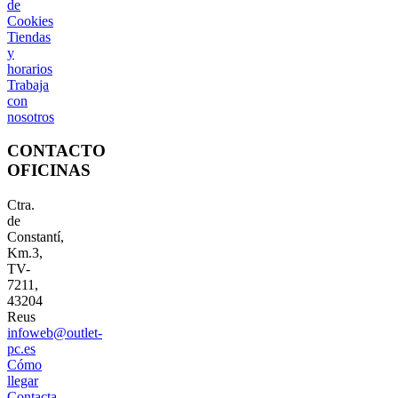
de
Cookies
Tiendas
y
horarios
Trabaja
con
nosotros
CONTACTO
OFICINAS
Ctra.
de
Constantí,
Km.3,
TV-
7211,
43204
Reus
infoweb@outlet-
pc.es
Cómo
llegar
Contacta