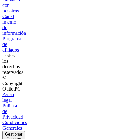
con
nosotros
Canal
interno
de
información
Programa
de
afiliados
Todos
los
derechos
reservados
©
Copyright
OutletPC
Aviso
legal
Política
de
Privacidad
Condiciones
Generales
Gestionar
Cookies