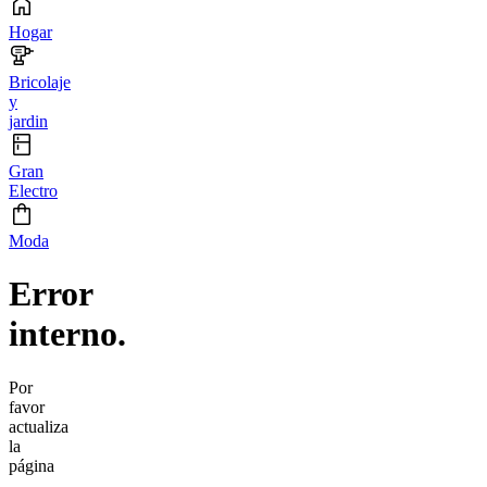
Hogar
Bricolaje
y
jardin
Gran
Electro
Moda
Error
interno.
Por
favor
actualiza
la
página