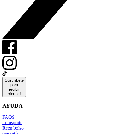
Suscríbete
para
recibir
ofertas!
AYUDA
FAQS
Transporte
Reembolso
Garantía