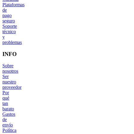
Plataformas
de
pago
seguro
Soporte
técnico
y
problemas
INFO
Sobre
nosotros
Ser
nuestro
proveedor
Por
qué
tan
barato
Gastos
de
envío
Política