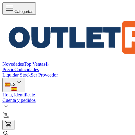
Categorías
Novedades
Top Ventas
⇊
Precio
Caducidades
Liquidar Stock
Ser Proveedor
ES
Hola, identifícate
Cuenta y pedidos