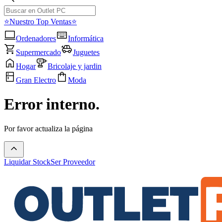
⭐Nuestro Top Ventas⭐
Ordenadores
Informática
Supermercado
Juguetes
Hogar
Bricolaje y jardin
Gran Electro
Moda
Error interno.
Por favor actualiza la página
Liquidar Stock
Ser Proveedor