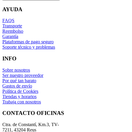
AYUDA
FAQS
Transporte
Reembolso
Garantía
Plataformas de pago seguro
Soporte técnico y problemas
INFO
Sobre nosotros
Ser nuestro proveedor
Por qué tan barato
Gastos de envío
Política de Cookies
Tiendas y horarios
Trabaja con nosotros
CONTACTO OFICINAS
Ctra. de Constantí, Km.3, TV-
7211, 43204 Reus