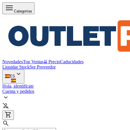
Categorías
Novedades
Top Ventas
⇊ Precio
Caducidades
Liquidar Stock
Ser Proveedor
ES
Hola, identifícate
Cuenta y pedidos