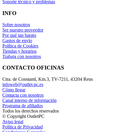
Soporte técnico y problemas
INFO
Sobre nosotros
Ser nuestro proveedor
Por qué tan barato
Gastos de envío
Política de Cookies
Tiendas y horarios
Trabaja con nosotros
CONTACTO OFICINAS
Ctra. de Constantí, Km.3, TV-7211, 43204 Reus
infoweb@outlet-pc.es
Cómo llegar
Contacta con nosotros
Canal interno de información
Programa de afiliados
Todos los derechos reservados
© Copyright OutletPC
Aviso legal
Política de Privacidad