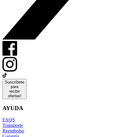
Suscríbete
para
recibir
ofertas!
AYUDA
FAQS
Transporte
Reembolso
Garantía