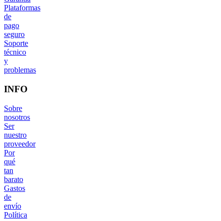
Plataformas
de
pago
seguro
Soporte
técnico
y
problemas
INFO
Sobre
nosotros
Ser
nuestro
proveedor
Por
qué
tan
barato
Gastos
de
envío
Política