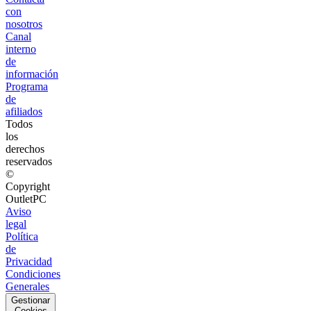
con
nosotros
Canal
interno
de
información
Programa
de
afiliados
Todos
los
derechos
reservados
©
Copyright
OutletPC
Aviso
legal
Política
de
Privacidad
Condiciones
Generales
Gestionar
Cookies