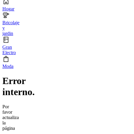
Hogar
Bricolaje
y
jardin
Gran
Electro
Moda
Error
interno.
Por
favor
actualiza
la
página