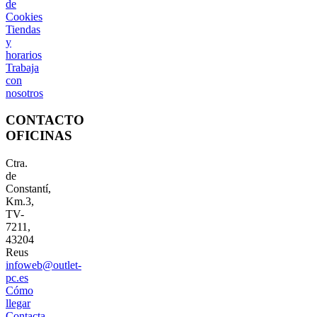
de
Cookies
Tiendas
y
horarios
Trabaja
con
nosotros
CONTACTO
OFICINAS
Ctra.
de
Constantí,
Km.3,
TV-
7211,
43204
Reus
infoweb@outlet-
pc.es
Cómo
llegar
Contacta