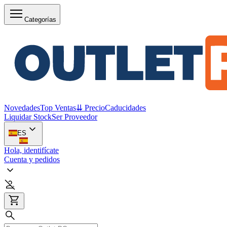
Categorías
Novedades
Top Ventas
⇊ Precio
Caducidades
Liquidar Stock
Ser Proveedor
ES
Hola, identifícate
Cuenta y pedidos