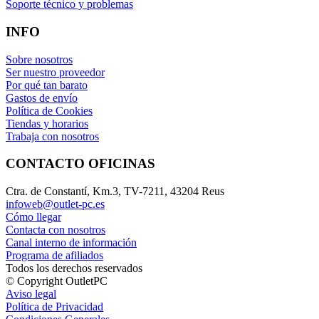
Soporte técnico y problemas
INFO
Sobre nosotros
Ser nuestro proveedor
Por qué tan barato
Gastos de envío
Política de Cookies
Tiendas y horarios
Trabaja con nosotros
CONTACTO OFICINAS
Ctra. de Constantí, Km.3, TV-7211, 43204 Reus
infoweb@outlet-pc.es
Cómo llegar
Contacta con nosotros
Canal interno de información
Programa de afiliados
Todos los derechos reservados
© Copyright OutletPC
Aviso legal
Política de Privacidad